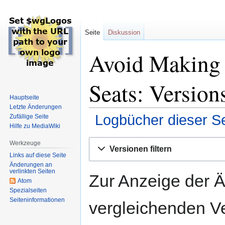
Seite
Diskussion
Avoid Making 
Seats: Version
Hauptseite
Letzte Änderungen
Logbücher dieser Se
Zufällige Seite
Hilfe zu MediaWiki
Zur
Zur
Werkzeuge
Versionen filtern
Navigation
Suche
Links auf diese Seite
springen
springen
Änderungen an
verlinkten Seiten
Zur Anzeige der 
Atom
Spezialseiten
Seiten­informationen
vergleichenden V