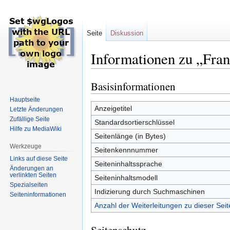
Seite
Diskussion
Informationen zu „Fra
Basisinformationen
Zur
Zur
Navigation
Suche
Hauptseite
springen
springen
Anzeigetitel
Letzte Änderungen
Zufällige Seite
Standardsortierschlüssel
Hilfe zu MediaWiki
Seitenlänge (in Bytes)
Werkzeuge
Seitenkennnummer
Links auf diese Seite
Seiteninhaltssprache
Änderungen an
verlinkten Seiten
Seiteninhaltsmodell
Spezialseiten
Indizierung durch Suchmaschinen
Seiten­informationen
Anzahl der Weiterleitungen zu dieser Seit