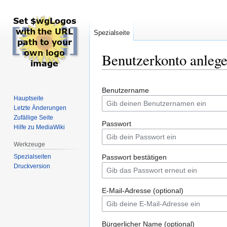
Spezialseite
Benutzerkonto anleg
Zur
Zur
Benutzername
Navigation
Suche
Hauptseite
springen
springen
Letzte Änderungen
Zufällige Seite
Passwort
Hilfe zu MediaWiki
Werkzeuge
Spezialseiten
Passwort bestätigen
Druckversion
E-Mail-Adresse (optional)
Bürgerlicher Name (optional)