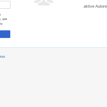
aktive Autor
s
n, um
zu
luss