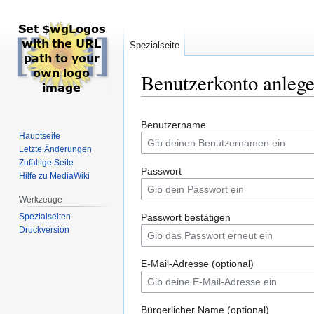
Spezialseite
Benutzerkonto anleg
Zur
Zur
Benutzername
Navigation
Suche
Hauptseite
springen
springen
Letzte Änderungen
Zufällige Seite
Passwort
Hilfe zu MediaWiki
Werkzeuge
Spezialseiten
Passwort bestätigen
Druckversion
E-Mail-Adresse (optional)
Bürgerlicher Name (optional)