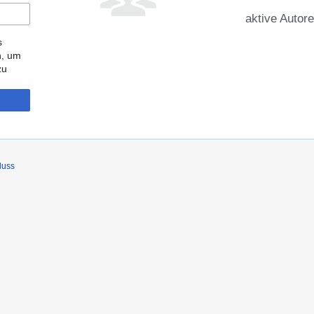
aktive Autor
s
n, um
zu
luss