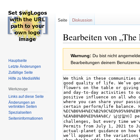
Seite
Diskussion
Bearbeiten von „The
Zur
Zur
Warnung:
Du bist nicht angemeldet
Navigation
Suche
Hauptseite
Bearbeitungen deinem Benutzern
springen
springen
Letzte Änderungen
Zufällige Seite
Hilfe zu MediaWiki
Werkzeuge
Links auf diese Seite
Änderungen an
verlinkten Seiten
Spezialseiten
Seiten­informationen