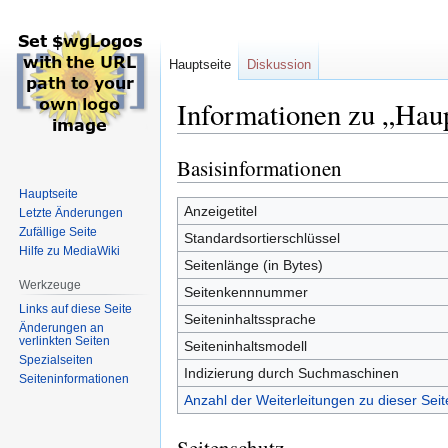
Hauptseite
Diskussion
Informationen zu „Haup
Basisinformationen
Zur
Zur
Navigation
Suche
Hauptseite
springen
springen
Anzeigetitel
Letzte Änderungen
Zufällige Seite
Standardsortierschlüssel
Hilfe zu MediaWiki
Seitenlänge (in Bytes)
Werkzeuge
Seitenkennnummer
Links auf diese Seite
Seiteninhaltssprache
Änderungen an
verlinkten Seiten
Seiteninhaltsmodell
Spezialseiten
Indizierung durch Suchmaschinen
Seiten­informationen
Anzahl der Weiterleitungen zu dieser Seit