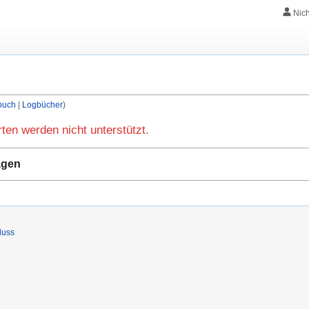
Nic
buch
Logbücher
en werden nicht unterstützt.
ägen
luss