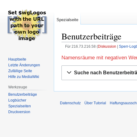
Spezialseite
Benutzerbeiträge
Für 216.73.216.58
Diskussion
Sperr-Log
Zur
Zur
Namensräume mit negativen Wert
Hauptseite
Navigation
Suche
Letzte Änderungen
springen
springen
Zufällige Seite
Suche nach Benutzerbeitr
Hilfe zu MediaWiki
Werkzeuge
Benutzerbeiträge
Logbücher
Datenschutz
Über Tutorial
Haftungsaussch
Spezialseiten
Druckversion